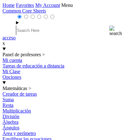
Home
Favorites
My Account
Menu
Common Core Sheets
acceso
x
Panel de profesores
>
Mi cuenta
Tareas de educación a distancia
Mi Clase
Opciones
Matemáticas
>
Creador de tareas
Suma
Resta
Multiplicación
División
Álgebra
Ángulos
Área y perímetro
Equilibrar las ecuaciones