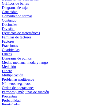
Gráficos de barras
Diagrama de caja
Capacidad
Convirtiendo formas
Contando
Decimales
División
Ejercicios de matemáticas
Familias de factores
Factores
Fracciones
Cuadriculas
Líneas
Diagrama de puntos
Media, mediana, moda y rango
Medición
Dinero
Multiplicación
Problemas multipasos
Números negativos
Orden de operaciones
Patrones y máquinas de función
Porcentaje
Probabilidad
Propiedades