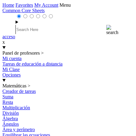
Home
Favorites
My Account
Menu
Common Core Sheets
acceso
x
Panel de profesores
>
Mi cuenta
Tareas de educación a distancia
Mi Clase
Opciones
Matemáticas
>
Creador de tareas
Suma
Resta
Multiplicación
División
Álgebra
Ángulos
Área y perímetro
Equilibrar las ecuaciones