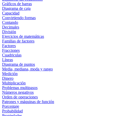
Gráficos de barras
Diagrama de caja
Capacidad
Convirtiendo formas
Contando
Decimales
División
Ejercicios de matemáticas
Familias de factores
Factores
Fracciones
Cuadriculas
Líneas
Diagrama de puntos
Media, mediana, moda y rango
Medición
Dinero
Multiplicación
Problemas multipasos
Números negativos
Orden de operaciones
Patrones y máquinas de función
Porcentaje
Probabilidad
Propiedades