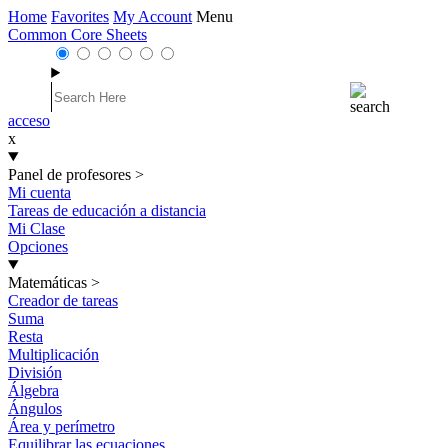
Home
Favorites
My Account
Menu
Common Core Sheets
acceso
x
Panel de profesores
>
Mi cuenta
Tareas de educación a distancia
Mi Clase
Opciones
Matemáticas
>
Creador de tareas
Suma
Resta
Multiplicación
División
Álgebra
Ángulos
Área y perímetro
Equilibrar las ecuaciones