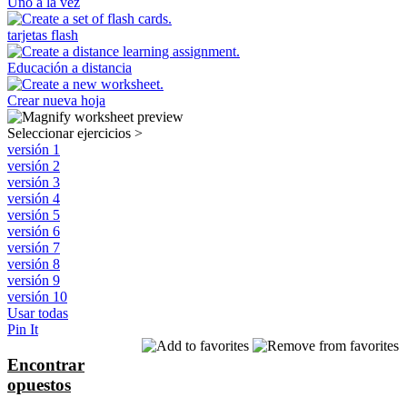
Uno a la vez
tarjetas flash
Educación a distancia
Crear nueva hoja
Seleccionar ejercicios
>
versión 1
versión 2
versión 3
versión 4
versión 5
versión 6
versión 7
versión 8
versión 9
versión 10
Usar todas
Pin It
Encontrar
opuestos