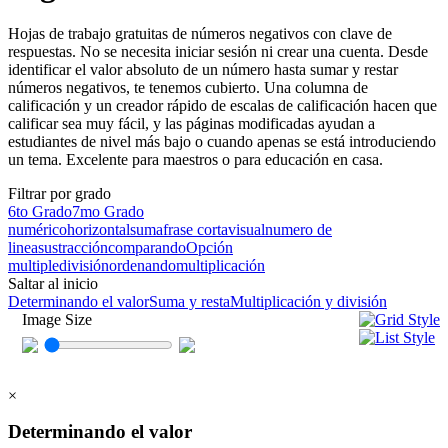
Hojas de trabajo gratuitas de números negativos con clave de
respuestas. No se necesita iniciar sesión ni crear una cuenta. Desde
identificar el valor absoluto de un número hasta sumar y restar
números negativos, te tenemos cubierto. Una columna de
calificación y un creador rápido de escalas de calificación hacen que
calificar sea muy fácil, y las páginas modificadas ayudan a
estudiantes de nivel más bajo o cuando apenas se está introduciendo
un tema. Excelente para maestros o para educación en casa.
Filtrar por grado
6to Grado
7mo Grado
numérico
horizontal
suma
frase corta
visual
numero de
linea
sustracción
comparando
Opción
multiple
división
ordenando
multiplicación
Saltar al inicio
Determinando el valor
Suma y resta
Multiplicación y división
Image Size
×
Determinando el valor