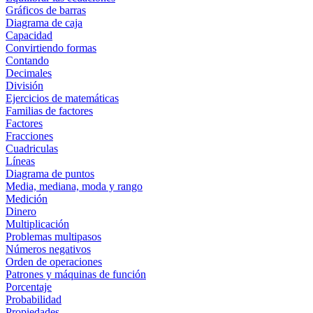
Gráficos de barras
Diagrama de caja
Capacidad
Convirtiendo formas
Contando
Decimales
División
Ejercicios de matemáticas
Familias de factores
Factores
Fracciones
Cuadriculas
Líneas
Diagrama de puntos
Media, mediana, moda y rango
Medición
Dinero
Multiplicación
Problemas multipasos
Números negativos
Orden de operaciones
Patrones y máquinas de función
Porcentaje
Probabilidad
Propiedades