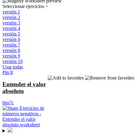
Seleccionar ejercicios
>
versión 1
versión 2
versión 3
versión 4
versión 5
versión 6
versión 7
versión 8
versión 9
versión 10
Usar todas
Pin It
Entender el valor
absoluto
6ns7c