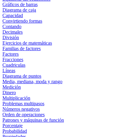
Gráficos de barras
Diagrama de caja
Capacidad
Convirtiendo formas
Contando
Decimales
División
Ejercicios de matemáticas
Familias de factores
Factores
Fracciones
Cuadriculas
Líneas
Diagrama de puntos
Media, mediana, moda y rango
Medición
Dinero
Multiplicación
Problemas multipasos
Números negativos
Orden de operaciones
Patrones y máquinas de función
Porcentaje
Probabilidad
Propiedades