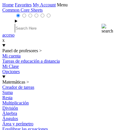
Home
Favorites
My Account
Menu
Common Core Sheets
acceso
x
Panel de profesores
>
Mi cuenta
Tareas de educación a distancia
Mi Clase
Opciones
Matemáticas
>
Creador de tareas
Suma
Resta
Multiplicación
División
Álgebra
Ángulos
Área y perímetro
Equilibrar las ecuaciones