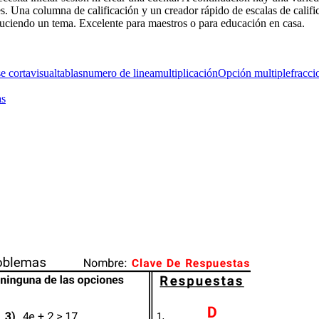
s. Una columna de calificación y un creador rápido de escalas de califi
duciendo un tema. Excelente para maestros o para educación en casa.
se corta
visual
tablas
numero de linea
multiplicación
Opción multiple
fracci
as