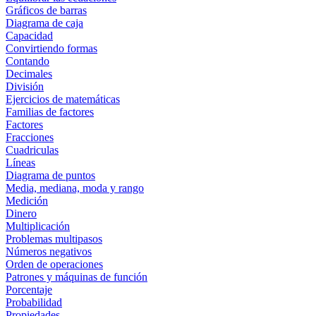
Gráficos de barras
Diagrama de caja
Capacidad
Convirtiendo formas
Contando
Decimales
División
Ejercicios de matemáticas
Familias de factores
Factores
Fracciones
Cuadriculas
Líneas
Diagrama de puntos
Media, mediana, moda y rango
Medición
Dinero
Multiplicación
Problemas multipasos
Números negativos
Orden de operaciones
Patrones y máquinas de función
Porcentaje
Probabilidad
Propiedades