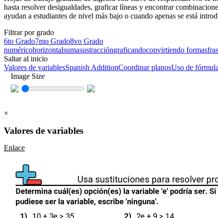
hasta resolver desigualdades, graficar líneas y encontrar combinacione
ayudan a estudiantes de nivel más bajo o cuando apenas se está intro
Filtrar por grado
6to Grado
7mo Grado
8vo Grado
numérico
horizontal
suma
sustracción
graficando
convirtiendo formas
fra
Saltar al inicio
Valores de variables
Spanish Addition
Coordinar planos
Uso de fórmul
Image Size
×
Valores de variables
Enlace