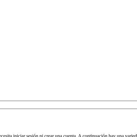
cesita iniciar sesión ni crear una cuenta. A continuación hay una varied