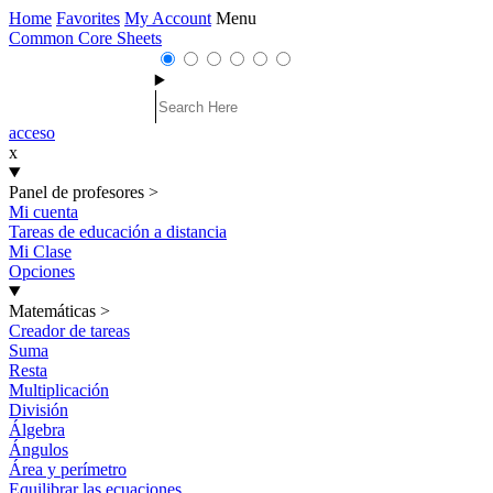
Home
Favorites
My Account
Menu
Common Core Sheets
acceso
x
Panel de profesores
>
Mi cuenta
Tareas de educación a distancia
Mi Clase
Opciones
Matemáticas
>
Creador de tareas
Suma
Resta
Multiplicación
División
Álgebra
Ángulos
Área y perímetro
Equilibrar las ecuaciones