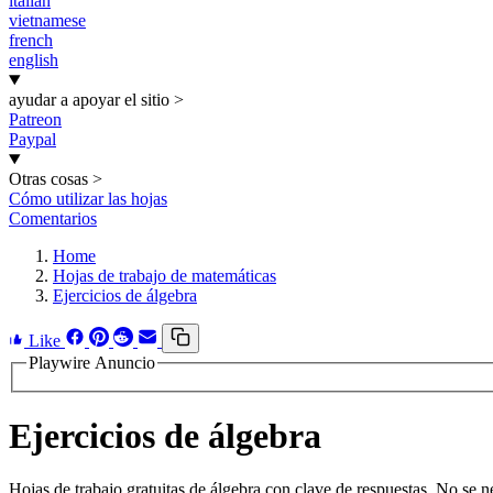
italian
vietnamese
french
english
ayudar a apoyar el sitio
>
Patreon
Paypal
Otras cosas
>
Cómo utilizar las hojas
Comentarios
Home
Hojas de trabajo de matemáticas
Ejercicios de álgebra
Like
Playwire Anuncio
Ejercicios de álgebra
Hojas de trabajo gratuitas de álgebra con clave de respuestas. No se ne