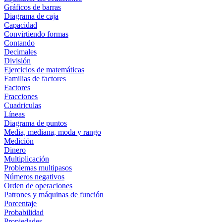
Gráficos de barras
Diagrama de caja
Capacidad
Convirtiendo formas
Contando
Decimales
División
Ejercicios de matemáticas
Familias de factores
Factores
Fracciones
Cuadriculas
Líneas
Diagrama de puntos
Media, mediana, moda y rango
Medición
Dinero
Multiplicación
Problemas multipasos
Números negativos
Orden de operaciones
Patrones y máquinas de función
Porcentaje
Probabilidad
Propiedades