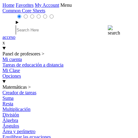
Home
Favorites
My Account
Menu
Common Core Sheets
acceso
x
Panel de profesores
>
Mi cuenta
Tareas de educación a distancia
Mi Clase
Opciones
Matemáticas
>
Creador de tareas
Suma
Resta
Multiplicación
División
Álgebra
Ángulos
Área y perímetro
Equilibrar las ecuaciones