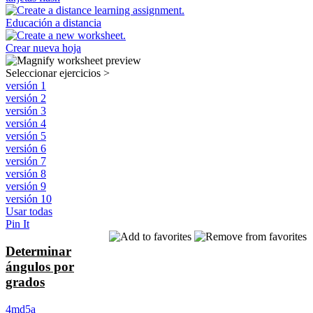
Educación a distancia
Crear nueva hoja
Seleccionar ejercicios
>
versión 1
versión 2
versión 3
versión 4
versión 5
versión 6
versión 7
versión 8
versión 9
versión 10
Usar todas
Pin It
Determinar
ángulos por
grados
4md5a