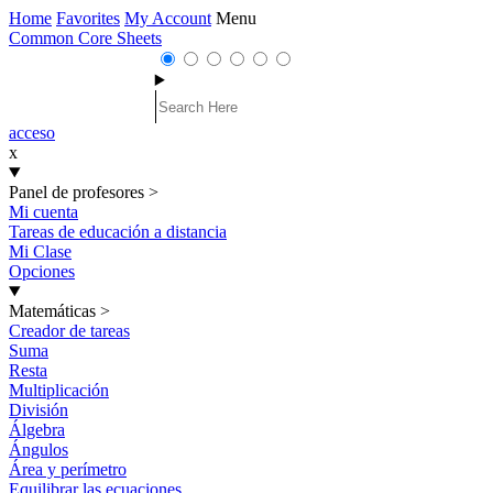
Home
Favorites
My Account
Menu
Common Core Sheets
acceso
x
Panel de profesores
>
Mi cuenta
Tareas de educación a distancia
Mi Clase
Opciones
Matemáticas
>
Creador de tareas
Suma
Resta
Multiplicación
División
Álgebra
Ángulos
Área y perímetro
Equilibrar las ecuaciones