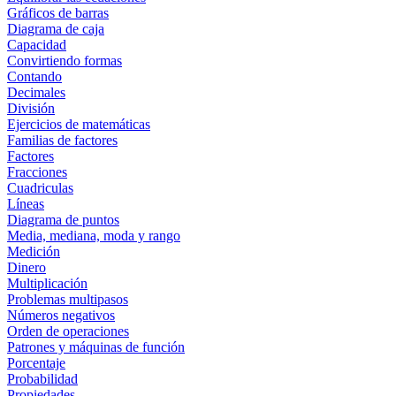
Gráficos de barras
Diagrama de caja
Capacidad
Convirtiendo formas
Contando
Decimales
División
Ejercicios de matemáticas
Familias de factores
Factores
Fracciones
Cuadriculas
Líneas
Diagrama de puntos
Media, mediana, moda y rango
Medición
Dinero
Multiplicación
Problemas multipasos
Números negativos
Orden de operaciones
Patrones y máquinas de función
Porcentaje
Probabilidad
Propiedades