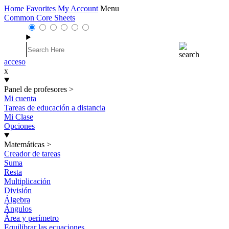
Home
Favorites
My Account
Menu
Common Core Sheets
acceso
x
Panel de profesores
>
Mi cuenta
Tareas de educación a distancia
Mi Clase
Opciones
Matemáticas
>
Creador de tareas
Suma
Resta
Multiplicación
División
Álgebra
Ángulos
Área y perímetro
Equilibrar las ecuaciones