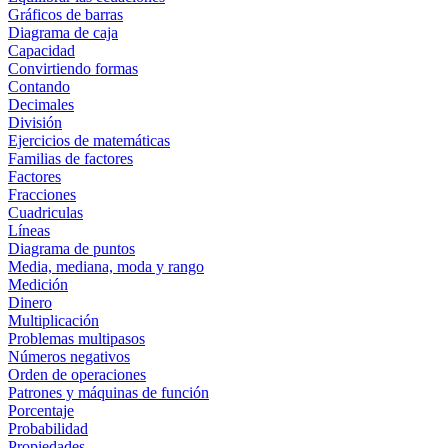
Gráficos de barras
Diagrama de caja
Capacidad
Convirtiendo formas
Contando
Decimales
División
Ejercicios de matemáticas
Familias de factores
Factores
Fracciones
Cuadriculas
Líneas
Diagrama de puntos
Media, mediana, moda y rango
Medición
Dinero
Multiplicación
Problemas multipasos
Números negativos
Orden de operaciones
Patrones y máquinas de función
Porcentaje
Probabilidad
Propiedades