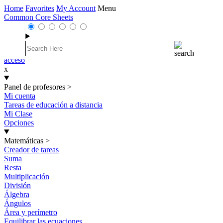
Home
Favorites
My Account
Menu
Common Core Sheets
acceso
x
Panel de profesores
>
Mi cuenta
Tareas de educación a distancia
Mi Clase
Opciones
Matemáticas
>
Creador de tareas
Suma
Resta
Multiplicación
División
Álgebra
Ángulos
Área y perímetro
Equilibrar las ecuaciones