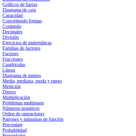
Gráficos de barras
Diagrama de caja
Capacidad
Convirtiendo formas
Contando
Decimales
División
Ejercicios de matemáticas
Familias de factores
Factores
Fracciones
Cuadriculas
Líneas
Diagrama de puntos
Media, mediana, moda y rango
Medición
Dinero
Multiplicación
Problemas multipasos
Números negativos
Orden de operaciones
Patrones y máquinas de función
Porcentaje
Probabilidad
Propiedades