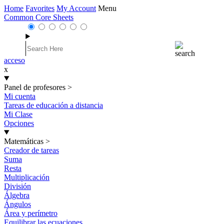
Home
Favorites
My Account
Menu
Common Core Sheets
acceso
x
Panel de profesores
>
Mi cuenta
Tareas de educación a distancia
Mi Clase
Opciones
Matemáticas
>
Creador de tareas
Suma
Resta
Multiplicación
División
Álgebra
Ángulos
Área y perímetro
Equilibrar las ecuaciones