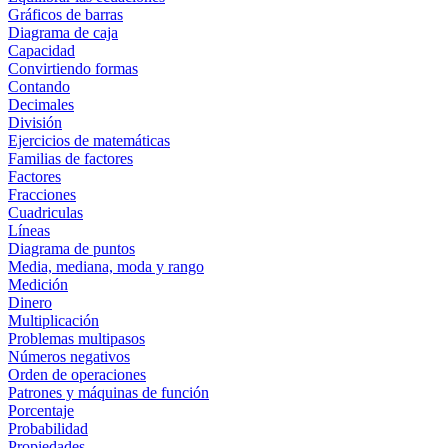
Gráficos de barras
Diagrama de caja
Capacidad
Convirtiendo formas
Contando
Decimales
División
Ejercicios de matemáticas
Familias de factores
Factores
Fracciones
Cuadriculas
Líneas
Diagrama de puntos
Media, mediana, moda y rango
Medición
Dinero
Multiplicación
Problemas multipasos
Números negativos
Orden de operaciones
Patrones y máquinas de función
Porcentaje
Probabilidad
Propiedades