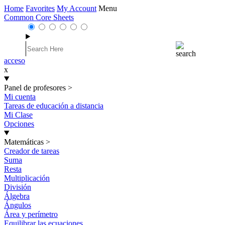
Home
Favorites
My Account
Menu
Common Core Sheets
acceso
x
Panel de profesores
>
Mi cuenta
Tareas de educación a distancia
Mi Clase
Opciones
Matemáticas
>
Creador de tareas
Suma
Resta
Multiplicación
División
Álgebra
Ángulos
Área y perímetro
Equilibrar las ecuaciones