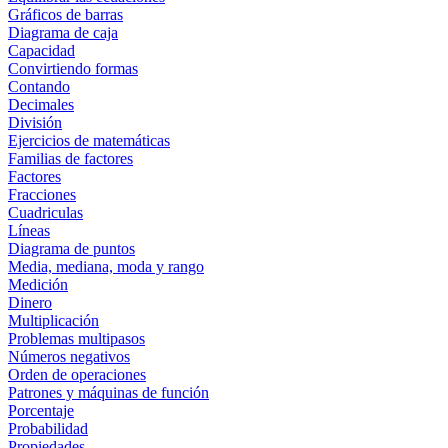
Gráficos de barras
Diagrama de caja
Capacidad
Convirtiendo formas
Contando
Decimales
División
Ejercicios de matemáticas
Familias de factores
Factores
Fracciones
Cuadriculas
Líneas
Diagrama de puntos
Media, mediana, moda y rango
Medición
Dinero
Multiplicación
Problemas multipasos
Números negativos
Orden de operaciones
Patrones y máquinas de función
Porcentaje
Probabilidad
Propiedades