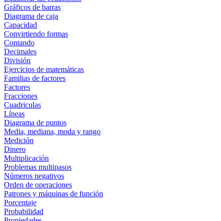
Gráficos de barras
Diagrama de caja
Capacidad
Convirtiendo formas
Contando
Decimales
División
Ejercicios de matemáticas
Familias de factores
Factores
Fracciones
Cuadriculas
Líneas
Diagrama de puntos
Media, mediana, moda y rango
Medición
Dinero
Multiplicación
Problemas multipasos
Números negativos
Orden de operaciones
Patrones y máquinas de función
Porcentaje
Probabilidad
Propiedades