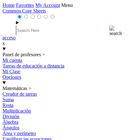
Home
Favorites
My Account
Menu
Common Core Sheets
acceso
x
Panel de profesores
>
Mi cuenta
Tareas de educación a distancia
Mi Clase
Opciones
Matemáticas
>
Creador de tareas
Suma
Resta
Multiplicación
División
Álgebra
Ángulos
Área y perímetro
Equilibrar las ecuaciones