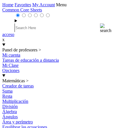
Home
Favorites
My Account
Menu
Common Core Sheets
acceso
x
Panel de profesores
>
Mi cuenta
Tareas de educación a distancia
Mi Clase
Opciones
Matemáticas
>
Creador de tareas
Suma
Resta
Multiplicación
División
Álgebra
Ángulos
Área y perímetro
Equilibrar las ecuaciones