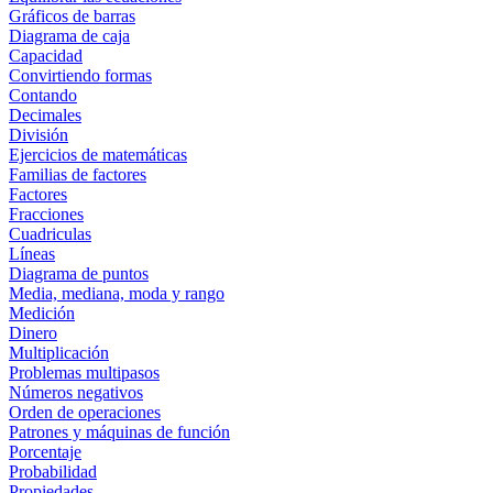
Gráficos de barras
Diagrama de caja
Capacidad
Convirtiendo formas
Contando
Decimales
División
Ejercicios de matemáticas
Familias de factores
Factores
Fracciones
Cuadriculas
Líneas
Diagrama de puntos
Media, mediana, moda y rango
Medición
Dinero
Multiplicación
Problemas multipasos
Números negativos
Orden de operaciones
Patrones y máquinas de función
Porcentaje
Probabilidad
Propiedades