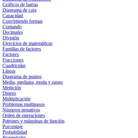
Gráficos de barras
Diagrama de caja
Capacidad
Convirtiendo formas
Contando
Decimales
División
Ejercicios de matemáticas
Familias de factores
Factores
Fracciones
Cuadriculas
Líneas
Diagrama de puntos
Media, mediana, moda y rango
Medición
Dinero
Multiplicación
Problemas multipasos
Números negativos
Orden de operaciones
Patrones y máquinas de función
Porcentaje
Probabilidad
Propiedades