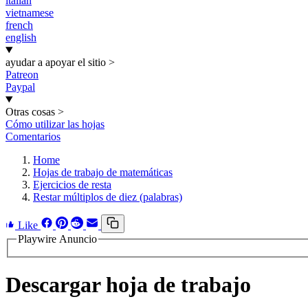
italian
vietnamese
french
english
ayudar a apoyar el sitio
>
Patreon
Paypal
Otras cosas
>
Cómo utilizar las hojas
Comentarios
Home
Hojas de trabajo de matemáticas
Ejercicios de resta
Restar múltiplos de diez (palabras)
Like
Playwire Anuncio
Descargar hoja de trabajo