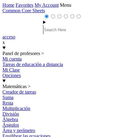
Home
Favorites
My Account
Menu
Common Core Sheets
acceso
x
Panel de profesores
>
Mi cuenta
Tareas de educación a distancia
Mi Clase
Opciones
Matemáticas
>
Creador de tareas
Suma
Resta
Multiplicación
División
Álgebra
Ángulos
Área y perímetro
Equilibrar las ecuaciones