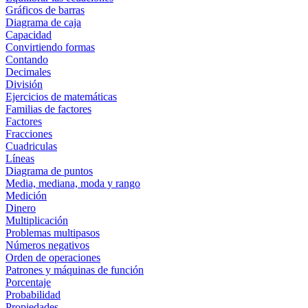
Gráficos de barras
Diagrama de caja
Capacidad
Convirtiendo formas
Contando
Decimales
División
Ejercicios de matemáticas
Familias de factores
Factores
Fracciones
Cuadriculas
Líneas
Diagrama de puntos
Media, mediana, moda y rango
Medición
Dinero
Multiplicación
Problemas multipasos
Números negativos
Orden de operaciones
Patrones y máquinas de función
Porcentaje
Probabilidad
Propiedades