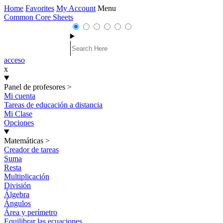
Home
Favorites
My Account
Menu
Common Core Sheets
acceso
x
Panel de profesores
>
Mi cuenta
Tareas de educación a distancia
Mi Clase
Opciones
Matemáticas
>
Creador de tareas
Suma
Resta
Multiplicación
División
Álgebra
Ángulos
Área y perímetro
Equilibrar las ecuaciones